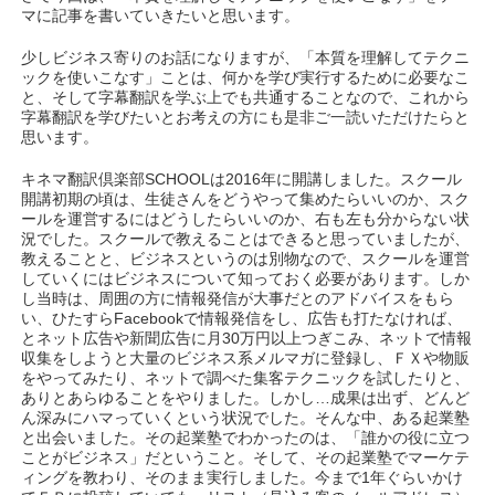
マに記事を書いていきたいと思います。
少しビジネス寄りのお話になりますが、「本質を理解してテクニ
ックを使いこなす」ことは、何かを学び実行するために必要なこ
と、そして字幕翻訳を学ぶ上でも共通することなので、これから
字幕翻訳を学びたいとお考えの方にも是非ご一読いただけたらと
思います。
キネマ翻訳倶楽部SCHOOLは2016年に開講しました。スクール
開講初期の頃は、生徒さんをどうやって集めたらいいのか、スク
ールを運営するにはどうしたらいいのか、右も左も分からない状
況でした。スクールで教えることはできると思っていましたが、
教えることと、ビジネスというのは別物なので、スクールを運営
していくにはビジネスについて知っておく必要があります。しか
し当時は、周囲の方に情報発信が大事だとのアドバイスをもら
い、ひたすらFacebookで情報発信をし、広告も打たなければ、
とネット広告や新聞広告に月30万円以上つぎこみ、ネットで情報
収集をしようと大量のビジネス系メルマガに登録し、ＦＸや物販
をやってみたり、ネットで調べた集客テクニックを試したりと、
ありとあらゆることをやりました。しかし…成果は出ず、どんど
ん深みにハマっていくという状況でした。そんな中、ある起業塾
と出会いました。その起業塾でわかったのは、「誰かの役に立つ
ことがビジネス」だということ。そして、その起業塾でマーケテ
ィングを教わり、そのまま実行しました。今まで1年ぐらいかけ