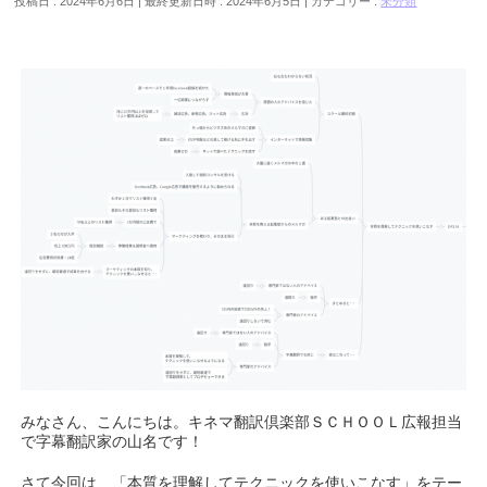
投稿日 : 2024年6月6日
最終更新日時 : 2024年6月5日
カテゴリー :
未分類
みなさん、こんにちは。キネマ翻訳倶楽部ＳＣＨＯＯＬ広報担当
で字幕翻訳家の山名です！
さて今回は、「本質を理解してテクニックを使いこなす」をテー