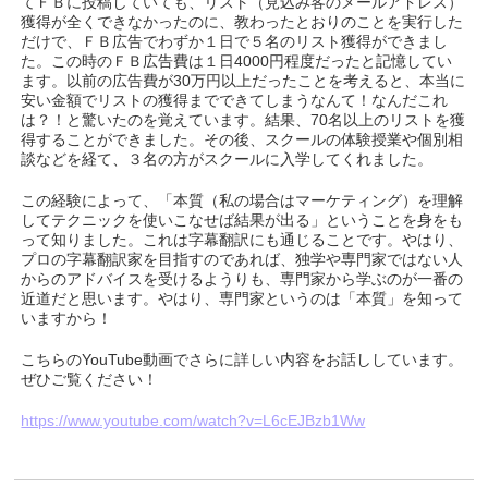
てＦＢに投稿していても、リスト（見込み客のメールアドレス）
獲得が全くできなかったのに、教わったとおりのことを実行した
だけで、ＦＢ広告でわずか１日で５名のリスト獲得ができまし
た。この時のＦＢ広告費は１日4000円程度だったと記憶してい
ます。以前の広告費が30万円以上だったことを考えると、本当に
安い金額でリストの獲得までできてしまうなんて！なんだこれ
は？！と驚いたのを覚えています。結果、70名以上のリストを獲
得することができました。その後、スクールの体験授業や個別相
談などを経て、３名の方がスクールに入学してくれました。
この経験によって、「本質（私の場合はマーケティング）を理解
してテクニックを使いこなせば結果が出る」ということを身をも
って知りました。これは字幕翻訳にも通じることです。やはり、
プロの字幕翻訳家を目指すのであれば、独学や専門家ではない人
からのアドバイスを受けるようりも、専門家から学ぶのが一番の
近道だと思います。やはり、専門家というのは「本質」を知って
いますから！
こちらのYouTube動画でさらに詳しい内容をお話ししています。
ぜひご覧ください！
https://www.youtube.com/watch?v=L6cEJBzb1Ww