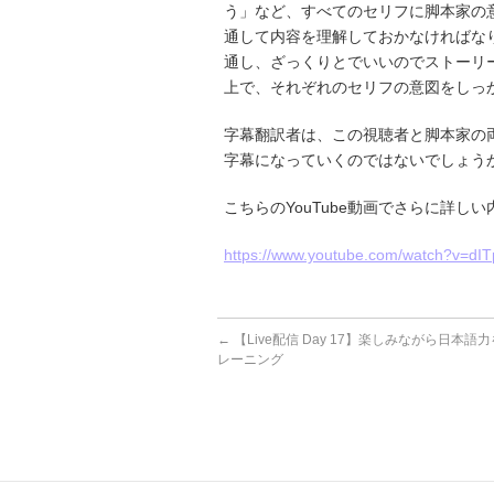
う」など、すべてのセリフに脚本家の
通して内容を理解しておかなければな
通し、ざっくりとでいいのでストーリ
上で、それぞれのセリフの意図をしっ
字幕翻訳者は、この視聴者と脚本家の
字幕になっていくのではないでしょう
こちらのYouTube動画でさらに詳
https://www.youtube.com/watch?v=dI
←
【Live配信 Day 17】楽しみながら日本
レーニング