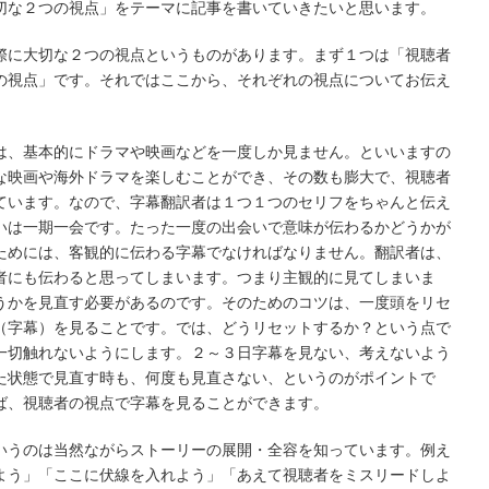
切な２つの視点」をテーマに記事を書いていきたいと思います。
際に大切な２つの視点というものがあります。まず１つは「視聴者
の視点」です。それではここから、それぞれの視点についてお伝え
は、基本的にドラマや映画などを一度しか見ません。といいますの
な映画や海外ドラマを楽しむことができ、その数も膨大で、視聴者
ています。なので、字幕翻訳者は１つ１つのセリフをちゃんと伝え
いは一期一会です。たった一度の出会いで意味が伝わるかどうかが
ためには、客観的に伝わる字幕でなければなりません。翻訳者は、
者にも伝わると思ってしまいます。つまり主観的に見てしまいま
うかを見直す必要があるのです。そのためのコツは、一度頭をリセ
（字幕）を見ることです。では、どうリセットするか？という点で
一切触れないようにします。２～３日字幕を見ない、考えないよう
た状態で見直す時も、何度も見直さない、というのがポイントで
ば、視聴者の視点で字幕を見ることができます。
いうのは当然ながらストーリーの展開・全容を知っています。例え
よう」「ここに伏線を入れよう」「あえて視聴者をミスリードしよ