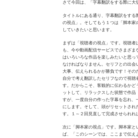
さて今回は、「字幕翻訳をする際に大
タイトルにある通り、字幕翻訳をする
の視点」。そしてもう１つは「脚本家
していきたいと思います。
まずは「視聴者の視点」です。視聴者
も、今や動画配信サービスでさまざま
はいろいろな作品を楽しみたいと思っ
なければなりません。セリフとの出会
大事、伝えられるかが勝負です！その
自分で考え翻訳したセリフなので視聴
す。だからこそ、客観的に伝わるかど
ットして、リラックスした状態で作品
すが、一度自分の作った字幕を忘れ、
にします。そして、頭がリセットされ
す。１～２回見直して完成させられれ
次に「脚本家の視点」です。脚本家と
ば、「このシーンでは、ここまで伝え