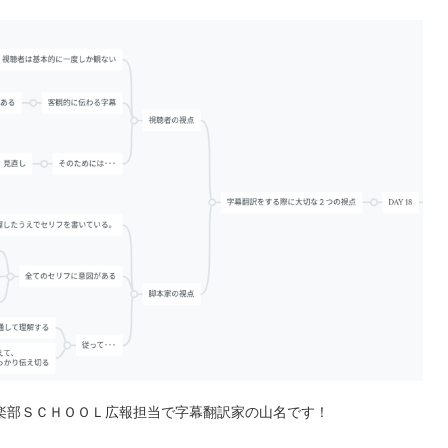
楽部ＳＣＨＯＯＬ広報担当で字幕翻訳家の山名です！