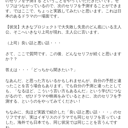
のセリフを予測する”ということをやっていただきたいです。セ
リフはつながっているので、次のセリフを予測することができま
す。ではここで、ちょっと実践してみたいと思います。これは日
本のあるドラマの一場面です。
【状況】大きなプロジェクトで大失敗し失意のどん底にいる主人
公。そこへいきなり上司が現れ、主人公に言います。
（上司）良い話と悪い話・・・
さて、ここで質問です。この後、どんなセリフが続くと思います
か？？
答えは・・・「どっちから聞きたい？」
なあんだ、と思った方もいるかもしれませんが、自分の予想と違
ったことを言う場合もあります。でも自分の予測と違ったとして
も、「なるほど、こういう言い方もあるんだ」という学びにつな
がるので、ぜひドラマや映画をみているときに、次のセリフを予
測する、というのをやってみてください！
ちなみに、先ほど実践で紹介した「良い話と悪い話・・・」のセ
リフですが、実はイギリスのドラマでも同じセリフを言っていま
した。海外でも日本でも、同じ状況では同じことを言うんです
ね。